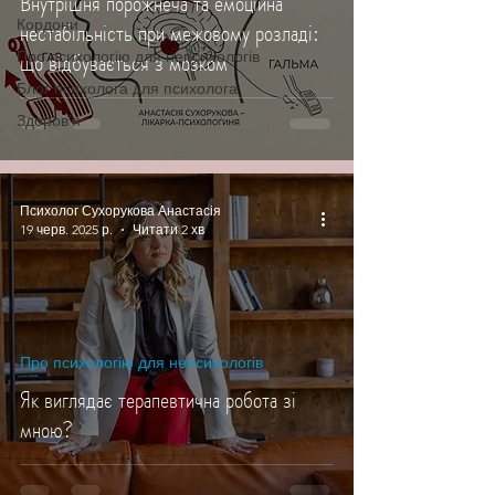
Внутрішня порожнеча та емоційна
Кордони
нестабільність при межовому розладі:
що відбувається з мозком
Про психологію для непсихологів
Блог психолога для психолога
Здоровʼя
Психолог Сухорукова Анастасія
19 черв. 2025 р.
Читати 2 хв
Про психологію для непсихологів
Як виглядає терапевтична робота зі
мною?