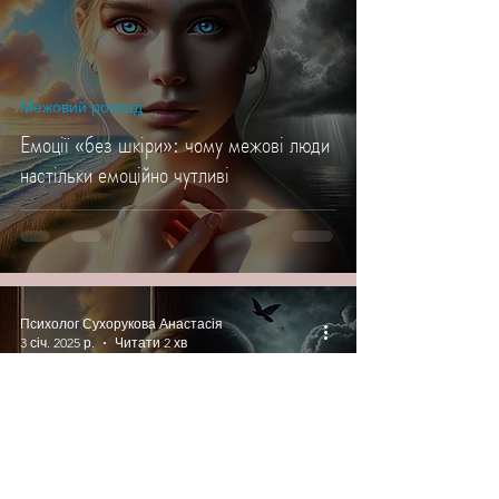
Межовий розлад
Емоції «без шкіри»: чому межові люди
настільки емоційно чутливі
Психолог Сухорукова Анастасія
3 січ. 2025 р.
Читати 2 хв
Межовий розлад
Явні ознаки того, що ви або ваша