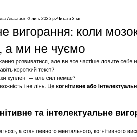
ова Анастасія
2 лип. 2025 р.
Читати 2 хв
Блог психолога для психолога
Здоровʼя
не вигорання: коли мозо
, а ми не чуємо
жання розвиватися, але ви все частіше ловите себе н
авіть короткий текст?
ижки куплені — але сил немає?
ожність і не лінь. Це 
когнітивне або інтелектуаль
нітивне та інтелектуальне виг
агноз», а стан певного ментального, когнітивного ви