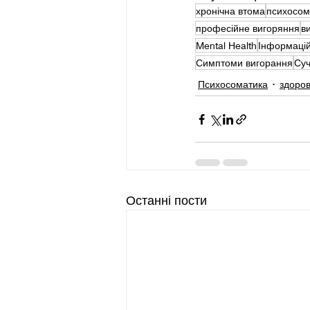
хронічна втома
психосом
професійне вигоряння
в
Mental Health
Інформаційн
Симптоми вигорання
Суч
Психосоматика
здоров
Останні пости