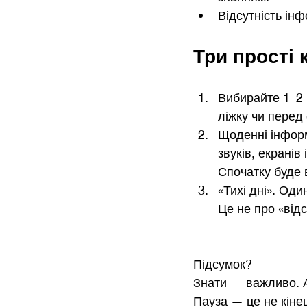
Відсутність інф
Три прості 
Вибирайте 1–2 
ліжку чи перед
Щоденні інформ
звуків, екранів
Спочатку буде 
«Тихі дні». Оди
Це не про «від
Підсумок?
Знати — важливо. А
Пауза — це не кіне