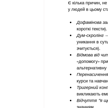
Є кілька причин, не
у людей в цьому ста
Дофамінова за
короткі тексти).
Дум-скролінг
 —
уникання в сут
зчитується).
Відмова від чи
«допомогу» при
альтернативну 
Перенасичення
курси та навчан
Тригерний ко
викликають емоц
Відчуття “я щ
знанням.