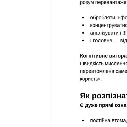
розум перевантажен
обробляти інфо
концентруватис
аналізувати і !
І головне — від
Когнітивне вигор
швидкість мислення)
перевтомлена саме 
користь».
Як розпізна
Є дуже прямі озна
постійна втома