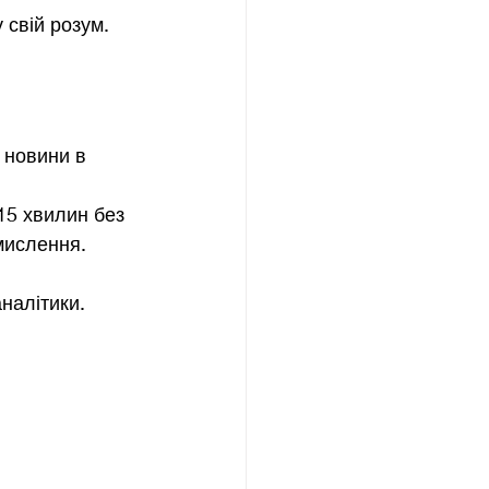
 свій розум.
 новини в 
15 хвилин без 
 мислення. 
аналітики.