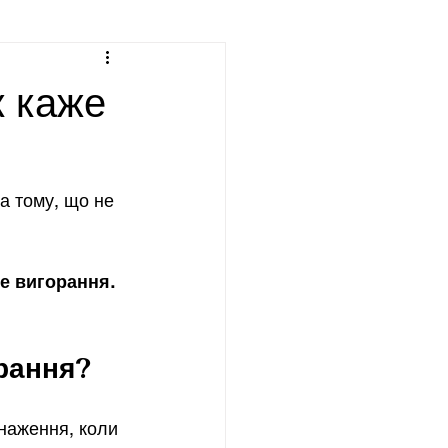
к каже
а тому, що не 
не вигорання.
орання?
снаження, коли 