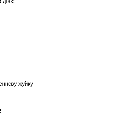
 діях;
еннєву жуйку
 