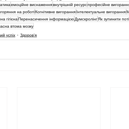
атика
емоційне виснаження
внутрішній ресурс
професійне вигоранн
игоряння на роботі
Когнітивне вигорання
Інтелектуальне вигорання
М
а гігієна
Перенасичення інформацією
Думскролінг
Як зупинити пот
асна втома мозку
ий успіх
Здоровʼя