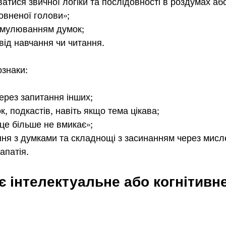
атися звичної логіки та послідовності в роздумах або
овненої голови»;
рмулюванням думок;
від навчання чи читання.
ознаки:
через запитання інших;
, подкастів, навіть якщо тема цікава;
 це більше не вмикає»;
ння з думками та складнощі з засинанням через мисл
апатія.
 інтелектуальне або когнітивне