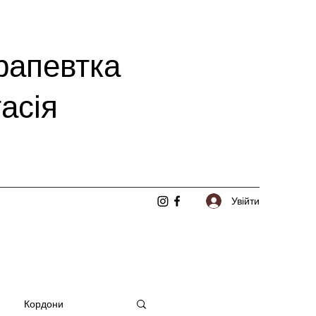
рапевтка
асія
Увійти
Кордони