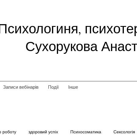
Психологиня, психоте
Сухорукова Анаст
Записи вебінарів
Події
Інше
о роботу
здоровий успіх
Психосоматика
Сексологія