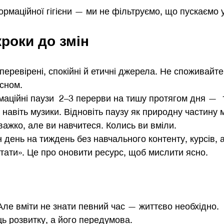
ормаційної гігієни — ми не фільтруємо, що пускаємо у
кроки до змін
перевірені, спокійні й етичні джерела. Не споживайте
 сном.
аційні паузи  2–3 перерви на тишу протягом дня —  
 і навіть музики. Відновіть паузу як природну частину
важко, але ви навчитеся. Колись ви вміли. 
н день на тиждень без навчального контенту, курсів, 
стати». Це про оновити ресурс, щоб мислити ясно.
ле вміти не знати певний час — життєво необхідно.
ць розвитку, а його передумова.