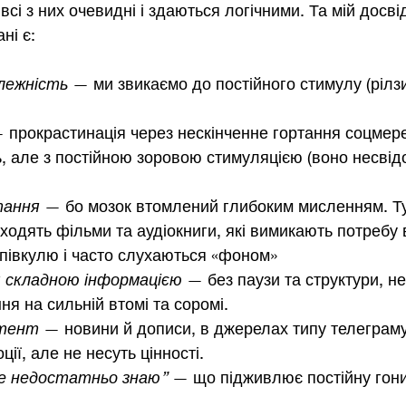
 всі з них очевидні і здаються логічними. Та мій досві
ні є:
лежність
 — ми звикаємо до постійного стимулу (рілзи
 прокрастинація через нескінченне гортання соцмере
ь, але з постійною зоровою стимуляцією (воно несвід
тання
 — бо мозок втомлений глибоким мисленням. Ту
ходять фільми та аудіокниги, які вимикають потребу 
півкулю і часто слухаються «фоном»
 складною інформацією 
— без паузи та структури, не
ня на сильній втомі та соромі.
нтент
 — новини й дописи, в джерелах типу телеграму
ії, але не несуть цінності.
е недостатньо знаю”
 — що підживлює постійну гони