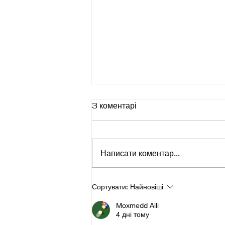
3 коментарі
Написати коментар...
Чому інсайту недостатньо: 5
Сортувати:
Найновіші
рівнів внутрішніх змін
Moxmedd Alli
4 дні тому