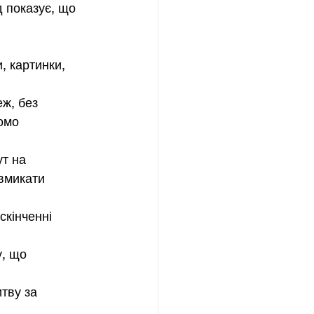
д показує, що 
, картинки, 
ж, без 
омо 
т на 
вмикати 
скінченні 
, що 
тву за 