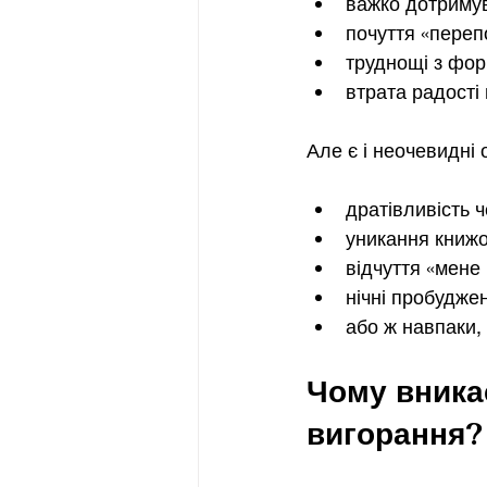
важко дотримув
почуття «переп
труднощі з фо
втрата радості 
Але є і неочевидні 
дратівливість 
уникання книжок
відчуття «мене
нічні пробудже
або ж навпаки, 
Чому вникає
вигорання?