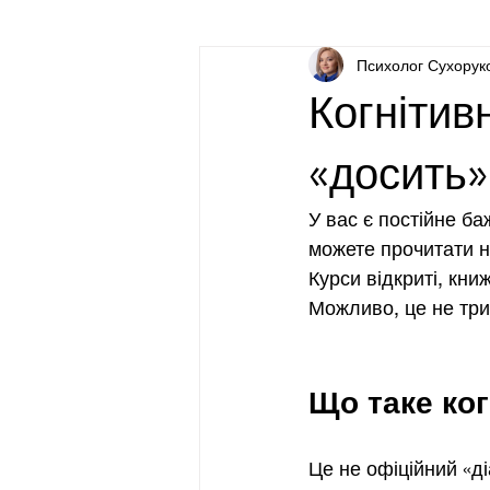
Психолог Сухорук
Про психологію для непсихологів
Когнітив
«досить»
У вас є постійне ба
можете прочитати н
Курси відкриті, кн
Можливо, це не трив
Що таке ког
Це не офіційний «ді