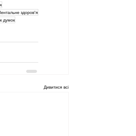
я
ентальне здоров’я
ік думок
Дивитися всі