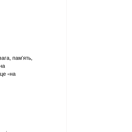
ага, памʼять, 
на 
це «на 