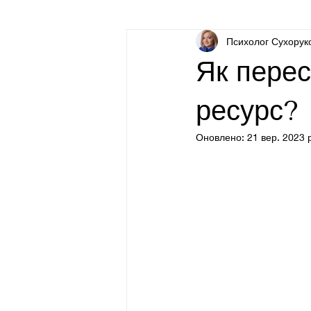
Психолог Сухорук
Про психологію для непсихологів
Як перес
ресурс?
Оновлено:
21 вер. 2023 