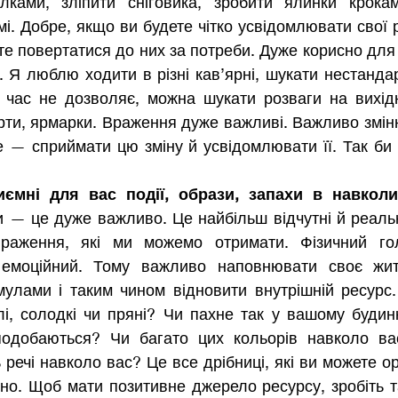
ілками, зліпити сніговика, зробити ялинки крока
і. Добре, якщо ви будете чітко усвідомлювати свої ре
е повертатися до них за потреби. Дуже корисно для 
. Я люблю ходити в різні кав’ярні, шукати нестандарт
 час не дозволяє, можна шукати розваги на вихідн
рти, ярмарки. Враження дуже важливі. Важливо зміню
 — сприймати цю зміну й усвідомлювати її. Так би м
иємні для вас події, образи, запахи в навкол
и — це дуже важливо. Це найбільш відчутні й реальн
враження, які ми можемо отримати. Фізичний гол
 емоційний. Тому важливо наповнювати своє жит
улами і таким чином відновити внутрішній ресурс. 
, солодкі чи пряні? Чи пахне так у вашому будинку
одобаються? Чи багато цих кольорів навколо вас
 речі навколо вас? Це все дрібниці, які ви можете ор