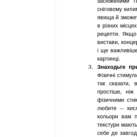
засніженими г
сніговому килим
явища й зможет
в різних місцях
рецепти. Якщо
вистави, конце
і ще важливіше
картинці. 
Знаходьте пр
Фізичні стимул
так сказати, 
простіше, ніж
фізичними стим
любите — кислі
кольори вам п
текстури мають