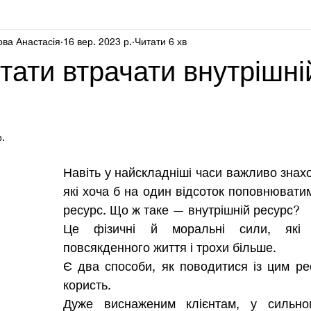
ова Анастасія
16 вер. 2023 р.
Читати 6 хв
Блог психолога для психолога
Здоровʼя
тати втрачати внутрішні
р.
Навіть у найскладніші часи важливо знах
які хоча б на один відсоток поповнюватим
ресурс. Що ж таке — внутрішній ресурс?
Це фізичні й моральні сили, які п
повсякденного життя і трохи більше. 
Є два способи, як поводитися із цим рес
користь. 
Дуже виснаженим клієнтам, у сильном