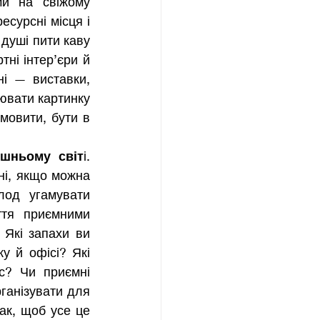
ми на свіжому 
сурсні місця і 
душі пити каву 
ні інтер’єри й 
і — виставки, 
вати картинку 
овити, бути в 
ишньому світ
і. 
і, якщо можна 
од угамувати 
тя приємними 
Які запахи ви 
 й офісі? Які 
? Чи приємні 
ганізувати для 
себе де завгодно. Щоб мати позитивне джерело ресурсу, зробіть так, щоб усе це 