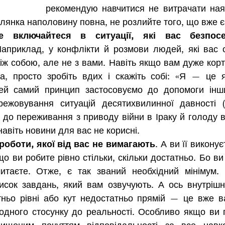
рекомендую навчитися не витрачати наяв
клянка наполовину повна, не розлийте того, що вже є
е включайтеся в ситуації, які вас безпосе
априклад, у конфлікти й розмови людей, які вас о
ж собою, але не з вами. Навіть якщо вам дуже корти
а, просто зробіть вдих і скажіть собі: «Я — це 
Цей самий принцип застосовуємо до допомоги інш
режовування ситуацій десятихвилинної давності 
 до переживання з приводу війни в Іраку й голоду в
навіть новини для вас не корисні.
роботи, якої від вас не вимагають
. А ви її виконує
що ви робите рівно стільки, скільки достатньо. Бо ви
итаєте. Отже, є так званий необхідний мінімум.
исок завдань, який вам озвучують. А ось внутрішнє
ньо рівні або кут недостатньо прямій — це вже ва
дного стосунку до реальності. Особливо якщо ви пе