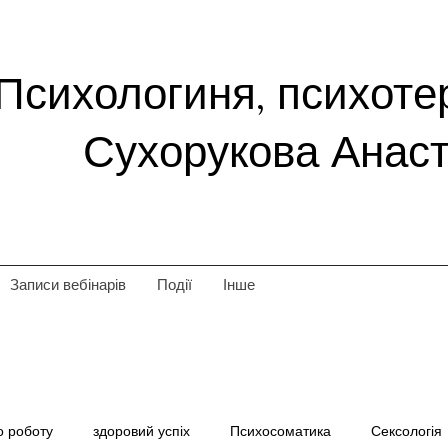
Психологиня, психоте
Сухорукова Анаст
Записи вебінарів
Події
Інше
о роботу
здоровий успіх
Психосоматика
Сексологія