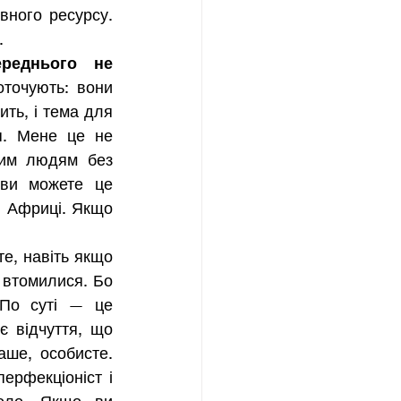
ного ресурсу. 
. 
реднього не 
точують: вони 
ть, і тема для 
я. Мене це не 
им людям без 
(ви можете це 
 Африці. Якщо 
те, навіть якщо 
 втомилися. Бо 
 По суті — це 
 відчуття, що 
ше, особисте. 
рфекціоніст і 