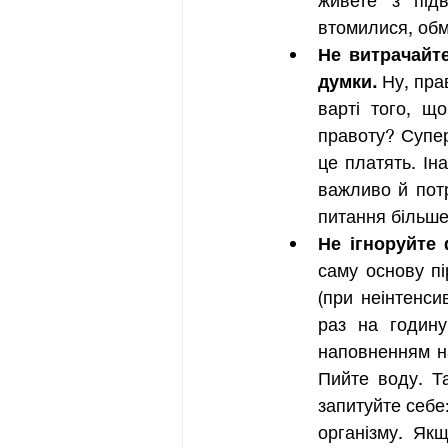
живете з під
втомилися, обм
Не витрачайте
думки.
 Ну, пра
варті того, щ
правоту? Супер
це платять. Ін
важливо й потр
питання більше
Не ігноруйте
саму основу пі
(при неінтенси
раз на годину
наповненням на
Пийте воду. Та
запитуйте себе:
організму. Як