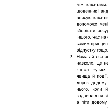
між клієнтами
щоденник і вид
вписую клієнті
допоможе мені
зберігати ресу
іншого. Час на 
самим принципо
відпустку тощо
Намагайтеся р
навколо. Це не
кшталт «учися 
явища й події
дорозі додому 
нього, коли й
задоволення від
а піти додому 