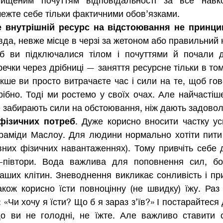
вищеним почуттям відповідальності за все навк
ежте себе тільки фактичними обов’язками. 
 внутрішній ресурс на відстоювання не принцип
вда, невже місце в черзі за жетоном або правильний н
об ви підключалися тілом і почуттями й почали 
ечки через дрібниці — заняття ресурсне тільки в тому
акше ви просто витрачаєте час і сили на те, щоб гово
ібно. Тоді ми ростемо у своїх очах. Але найчастіше
 забирають сили на обстоювання, ніж дають задовол
 фізичних потреб
. Дуже корисно вносити частку усв
раміди Маслоу. Для людини нормально хотіти пити 
вних фізичних навантаженнях). Тому привчіть себе д
-півтори. Вода важлива для поповнення сил, бо
ших клітин. Зневоднення викликає сонливість і при
кож корисно їсти повноцінну (не швидку) їжу. Раз 
 «Чи хочу я їсти? Що б я зараз з’їв?» І постарайтеся 
що ви не голодні, не їжте. Але важливо ставити с