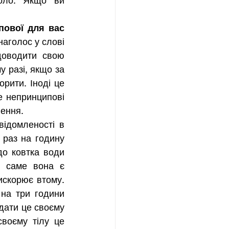
оло. Якщо ви 
ової для вас 
аголос у слові 
доводити свою 
 разі, якщо за 
рити. Іноді це 
 непринципові 
ення. 
ідомленості в 
раз на годину 
о ковтка води 
 саме вона є 
скорює втому. 
на три години 
дати це своєму 
воєму тілу це 