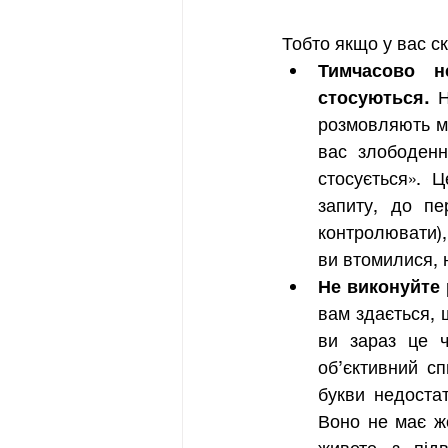
Тобто якщо у вас с
Тимчасово н
стосуються. 
Н
розмовляють мі
вас злободенн
стосується». 
запиту, до пе
контролювати),
ви втомилися, 
Не виконуйте 
вам здається, 
ви зараз це ч
об’єктивний сп
букви недостат
Воно не має жо