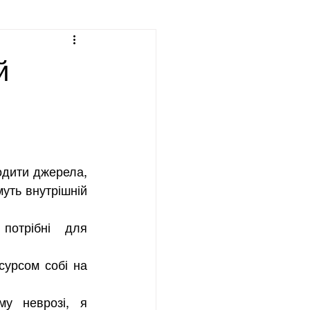
й
одити джерела, 
уть внутрішній 
отрібні для 
урсом собі на 
у неврозі, я 