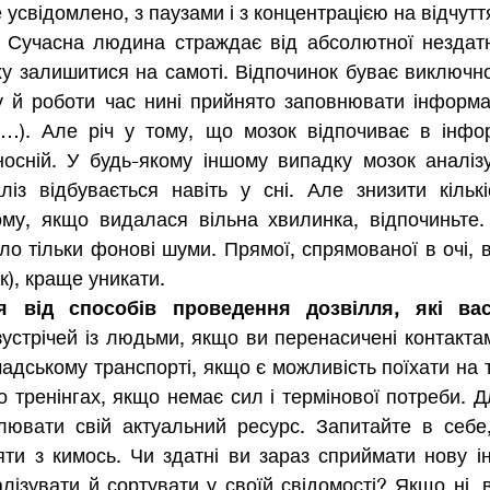
усвідомлено, з паузами і з концентрацією на відчуття
. Сучасна людина страждає від абсолютної нездатнос
ху залишитися на самоті. Відпочинок буває виключно 
у й роботи час нині прийнято заповнювати інформаці
…). Але річ у тому, що мозок відпочиває в інформ
осній. У будь-якому іншому випадку мозок аналізу
із відбувається навіть у сні. Але знизити кількіс
му, якщо видалася вільна хвилинка, відпочиньте. 
ло тільки фонові шуми. Прямої, спрямованої в очі, в
к), краще уникати. 
я від способів проведення дозвілля, які в
зустрічей із людьми, якщо ви перенасичені контактам
адському транспорті, якщо є можливість поїхати на так
о тренінгах, якщо немає сил і термінової потреби. Д
лювати свій актуальний ресурс. Запитайте в себе,
ти з кимось. Чи здатні ви зараз сприймати нову ін
налізувати й сортувати у своїй свідомості? Якщо ні, 