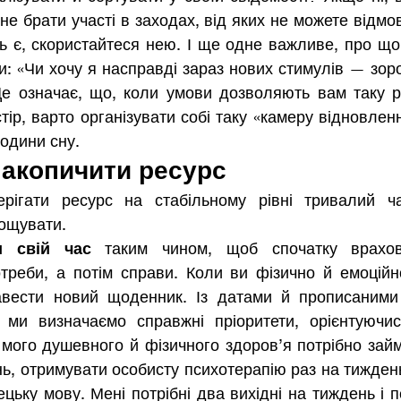
 не брати участі в заходах, від яких не можете відмо
ь є, скористайтеся нею. І ще одне важливе, про що
и: «Чи хочу я насправді зараз нових стимулів — зоро
е означає, що, коли умови дозволяють вам таку ро
тір, варто організувати собі таку «камеру відновлен
години сну. 
накопичити ресурс
рігати ресурс на стабільному рівні тривалий ча
ощувати. 
и свій час
 таким чином, щоб спочатку врахов
треби, а потім справи. Коли ви фізично й емоційно
вести новий щоденник. Із датами й прописаними 
 ми визначаємо справжні пріоритети, орієнтуючис
мого душевного й фізичного здоров’я потрібно займ
ь, отримувати особисту психотерапію раз на тиждень, і
цьку мову. Мені потрібні два вихідні на тиждень і п