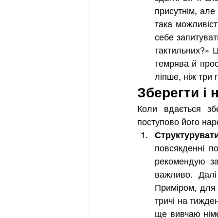
присутнім, але
така можливіст
себе запитуват
тактильних?» Ц
темрява й прос
ліпше, ніж три 
Зберегти і 
Коли вдається збе
поступово його нар
Структуруват
повсякденні по
рекомендую за
важливо. Далі
Приміром, для 
тричі на тижден
ще вивчаю німе