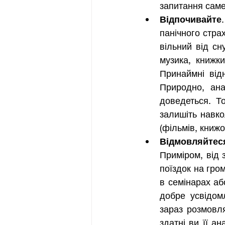
запитання саме 
Відпочивайте
панічного стра
вільний від сн
музика, книжки
Принаймні відн
Природно, анал
доведеться. То
залишіть навко
(фільмів, книжо
Відмовляйтес
Приміром, від 
поїздок на гром
в семінарах аб
добре усвідом
зараз розмовля
здатні ви її а