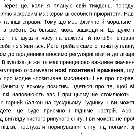
. Через це, коли я планую свій тиждень, переду
іляю яскравим маркером ці особисті пріоритети. Нав
в та інші справи. Тому що моє фізичне й моральне 
 в роботі. Ба більше, може зашкодити. Це дуже п
рс і не шукати часу на важливі й потрібні справи
себе не з’явиться. Його треба з самого початку плану
м до щоденника вносимо регулярні візити до лікаря,
. Візуалізація життя має принципово важливе значенн
егулярно отримувати 
нові позитивні враження
, ш
 про модне «позитивне мислення» і не про яскраві
бачити у всьому позитив». Ідеться про те, щоб від
, які наповнюють вас і при цьому не стомлюють. 
є гарний балкон на сусідньому будинку. І ви может
дете, це буде приємно і підніме настрій. Або 
 вигляду чистого рипучого снігу. І ви можете не пробі
пішки, послухати порипування снігу під ногами, з