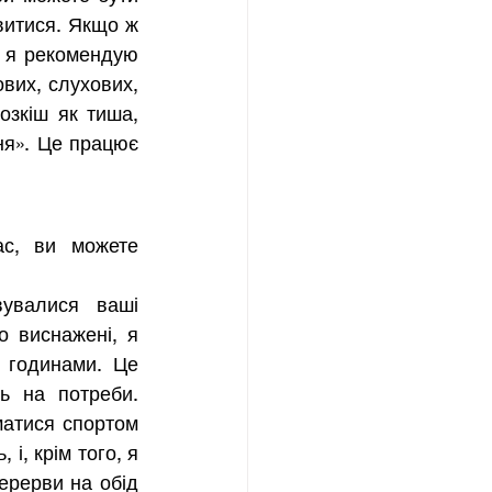
витися. Якщо ж 
 я рекомендую 
вих, слухових, 
зкіш як тиша, 
ня». Це працює 
с, ви можете 
увалися ваші 
 виснажені, я 
годинами. Це 
ь на потреби. 
атися спортом 
, крім того, я 
ерерви на обід 