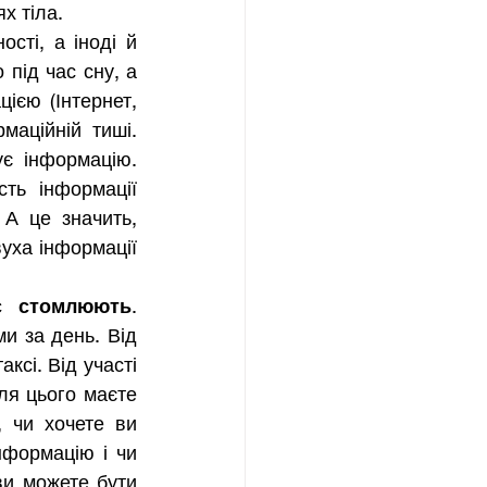
х тіла. 
ті, а іноді й 
під час сну, а 
єю (Інтернет, 
аційній тиші. 
є інформацію. 
ть інформації 
А це значить, 
уха інформації 
ас стомлюють
. 
и за день. Від 
сі. Від участі 
ля цього маєте 
 чи хочете ви 
формацію і чи 
ви можете бути 