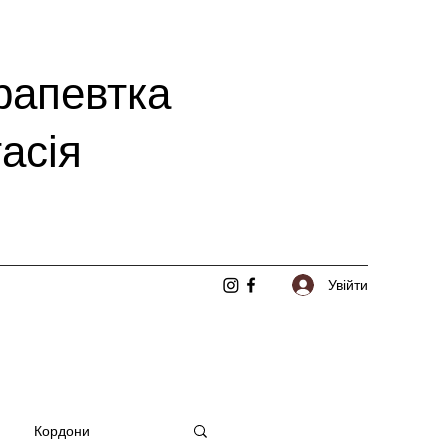
рапевтка
асія
Увійти
Кордони