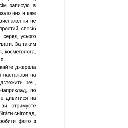
сім записую в 
коло них я вже 
виснаження не 
ростий спосіб 
 серед усього 
вати. За таким 
 косметолога, 
я. 
укайте джерела 
 настанови на 
стежити речі, 
Наприклад, по 
е дивитися на 
ви отримуєте 
га́ти снігопад, 
робити фото з 