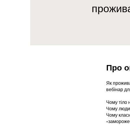
прожива
Про о
Як прожива
вебінар для
Чому тіло 
Чому людин
Чому класи
«заморожен