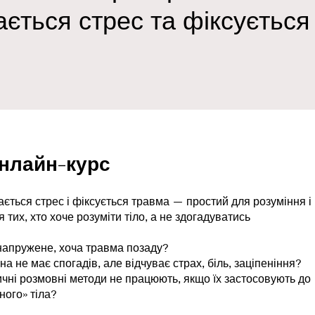
ється стрес та фіксується
нлайн-курс
ється стрес і фіксується травма — простий для розуміння і
 тих, хто хоче розуміти тіло, а не здогадуватись
напружене, хоча травма позаду?
а не має спогадів, але відчуває страх, біль, заціпеніння?
чні розмовні методи не працюють, якщо їх застосовують до
ого» тіла?