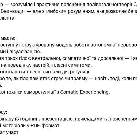
р — зрозуміле і практичне пояснення полівагальної теорії 
Без «води» — але з глибоким розумінням, яке дозволяє бач
лієнта.
имаєте:
 доступну і структуровану модель роботи автономної нервов
и і візуалізацією.
я трьох гілок: вентральної, симпатичної та дорсальної — і я
на поведінку, настрій, тілесні симптоми.
озпізнавати тілесні сигнали дисрегуляції
о те, як тіло памʼятає стрес чи травму — навіть тоді, коли п
.
єві техніки саморегуляції з Somatic Experiencing.
су:
бінару (3 години) з презентацією, прикладами та поясненням
і матеріали у PDF-форматі
ат участі