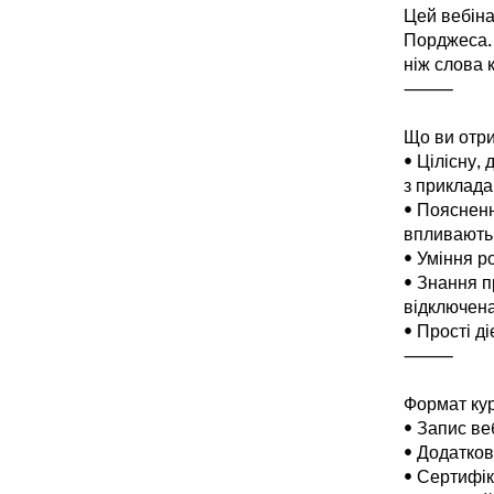
Цей вебіна
Порджеса. 
ніж слова к
⸻
Що ви отр
• Цілісну,
з прикладам
• Поясненн
впливають 
• Уміння р
• Знання пр
відключена
• Прості ді
⸻
Формат кур
• Запис ве
• Додатков
• Сертифік