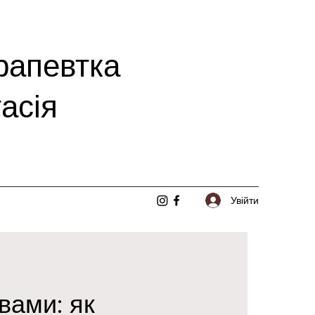
рапевтка
асія
Увійти
вами: як