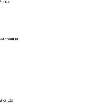
його в
зми травми.
тка.
До