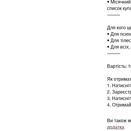
• Місячний
список купл
⸻
Для кого ц
• Для псих
• Для тілес
• Для всіх,
⸻
Вартість: 
Як отримат
1. Натисні
2. Зареєст
3. Натисні
4. Отримай
Ви також м
додатка