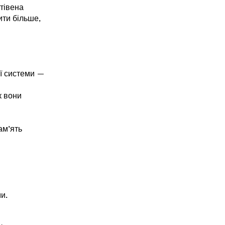
Стівена
ити більше,
ої системи —
к вони
ам’ять
и.