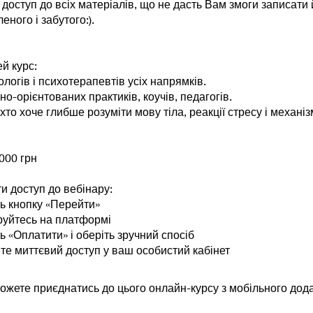
 доступ до всіх матеріалів, що не дасть Вам змоги записати 
еного і забутого:).
ей курс:
ологів і психотерапевтів усіх напрямків.
но-орієнтованих практиків, коучів, педагогів.
 хто хоче глибше розуміти мову тіла, реакції стресу і механі
1000 грн
и доступ до вебінару:
ть кнопку «Перейти»
руйтесь на платформі
ть «Оплатити» і оберіть зручний спосіб
те миттєвий доступ у ваш особистий кабінет
ожете приєднатись до цього онлайн-курсу з мобільного дода