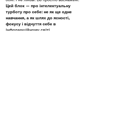
Цей блок — про інтелектуальну 
турботу про себе: не як ще одне 
навчання, а як шлях до ясності, 
фокусу і відчуття себе в 
інформаційному світі.
Він є частиною курсу «Базова турбота 
про себе».
Показати більше
Поділитися
Вас також
може
зацікавити