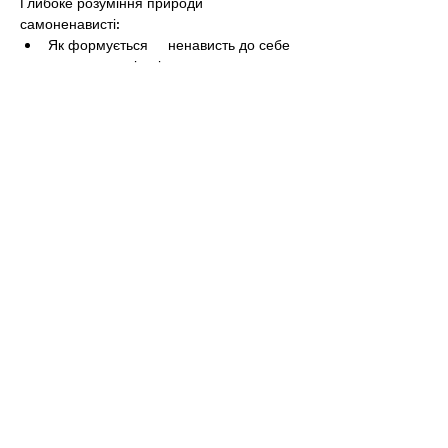
Глибоке розуміння природи 
самоненависті:	
Як формується	ненависть до себе 
у межових клієнтів	
Роль	інтроєкцій, відщеплень і 
внутрішнього критика	
Показати більше
Поділитися
Вас також
може
зацікавити