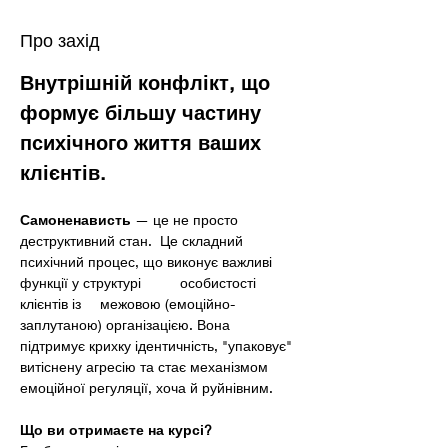
Про захід
Внутрішній конфлікт, що 
формує більшу частину 
психічного життя ваших 
клієнтів. 
Самоненависть
 — це не просто 
деструктивний стан.  Це складний 
психічний процес, що виконує важливі 
функції у структурі	особистості	
клієнтів із	межовою (емоційно-
заплутаною) організацією. Вона 
підтримує крихку ідентичність, "упаковує" 
витіснену агресію та стає механізмом 
емоційної регуляції, хоча й руйнівним.	
Що ви отримаєте на курсі? 