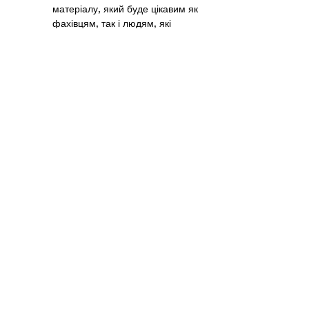
матеріалу, який буде цікавим як 
фахівцям, так і людям, які 
впізнають ці процеси у собі.
Показати більше
Поділитися
Вас також
може
зацікавити
Наразі заходів немає