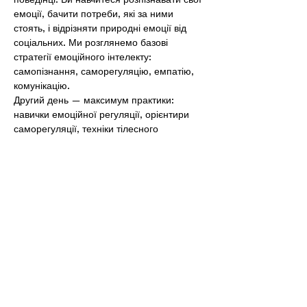
емоції, бачити потреби, які за ними  
стоять, і відрізняти природні емоції від 
соціальних. Ми розглянемо базові 
стратегії емоційного інтелекту: 
самопізнання, саморегуляцію, емпатію, 
комунікацію.
Другий день — максимум практики: 
навички емоційної регуляції, орієнтири 
саморегуляції, техніки тілесного 
заземлення, дихання, контейнування 
співрегуляції та еволюційної 
самоспіврегуляції через голос, музику, 
ритм. Ви навчитеся розпізнавати власне 
«вікно…
Показати більше
Поділитися