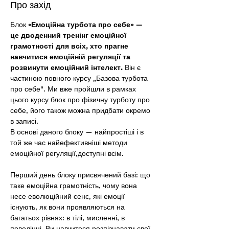
Про захід
Блок 
«Емоційна турбота про себе» — 
це дводенний тренінг емоційної 
грамотності для всіх, хто прагне 
навчитися емоційній регуляції та 
розвинути емоційний інтелект. 
Він є 
частиною повного курсу „Базова турбота 
про себе“. Ми вже пройшли в рамках 
цього курсу блок про фізичну турботу про 
себе, його також можна придбати окремо 
в записі. 
В основі даного блоку — найпростіші і в 
той же час найефективніші методи 
емоційної регуляції,доступні всім. 
Перший день блоку присвячений базі: що 
таке емоційна грамотність, чому вона 
несе еволюційний сенс, які емоції 
існують, як вони проявляються на 
багатьох рівнях: в тілі, мисленні, в 
поведінці. Ви навчитеся розпізнавати свої 