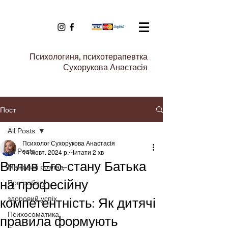
Психологиня, психотерапевтка
Сухорукова Анастасія
Пост
All Posts
Психолог Сухорукова Анастасія
All Posts
14 жовт. 2024 р.
Читати 2 хв
Вплив Его-стану Батька
Межовий розлад
на професійну
Про роботу
здоровий успіх
компетентність: Як дитячі
Психосоматика
правила формують