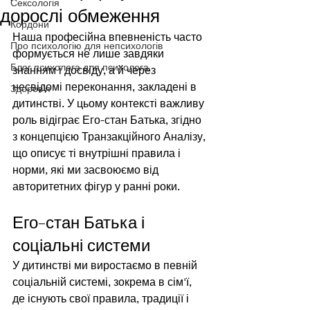
Сексологія
дорослі обмеження
Кордони
Наша професійна впевненість часто 
Про психологію для непсихологів
формується не лише завдяки 
Блог психолога для психолога
знанням і досвіду, а й через 
несвідомі переконання, закладені в 
Здоровʼя
дитинстві. У цьому контексті важливу 
роль відіграє Его-стан Батька, згідно 
з концепцією Транзакційного Аналізу, 
що описує ті внутрішні правила і 
норми, які ми засвоюємо від 
авторитетних фігур у ранні роки.
Его-стан Батька і 
соціальні системи
У дитинстві ми виростаємо в певній 
соціальній системі, зокрема в сім'ї, 
де існують свої правила, традиції і 