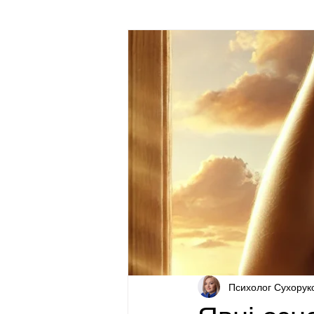
Про психологію для непсихологів
Психолог Сухорук