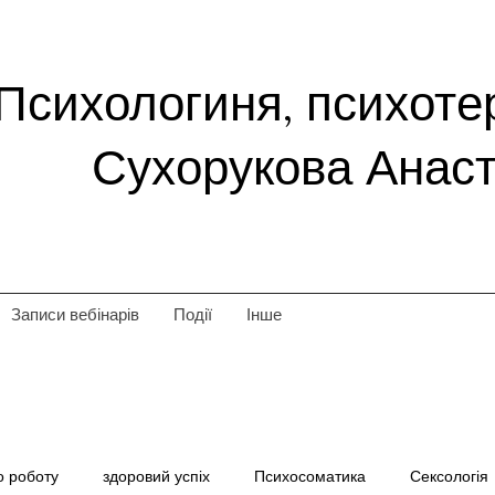
Психологиня, психоте
Сухорукова Анаст
Записи вебінарів
Події
Інше
о роботу
здоровий успіх
Психосоматика
Сексологія