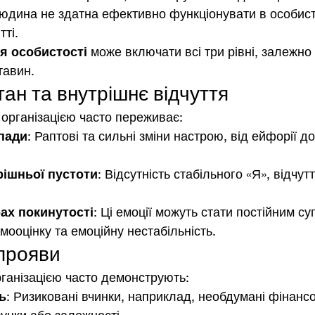
юдина не здатна ефективно функціонувати в особист
ті.
я особистості
 може включати всі три рівні, залежно 
тавин.
ан та внутрішнє відчуття
організацією часто переживає:
пади
: Раптові та сильні зміни настрою, від ейфорії д
рішньої пустоти
: Відсутність стабільного «Я», відчут
рах покинутості
: Ці емоції можуть стати постійним су
мооцінку та емоційну нестабільність.
 прояви
ганізацією часто демонструють:
ь
: Ризиковані вчинки, наприклад, необдумані фінансо