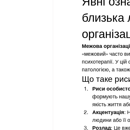
Явні озн
близька
організа
Межова організаці
«межовий» часто ви
психотерапії. У цій
патологією, а також
Що таке риси
Риси особисто
формують нашу 
якість життя аб
Акцентуація
: 
людини або її о
Розлад
: Це вж