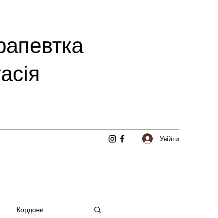
рапевтка
асія
Увійти
Кордони