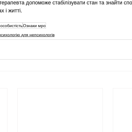
терапевта допоможе стабілізувати стан та знайти сп
х і житті.
особистість
Ознаки мро
психологію для непсихологів