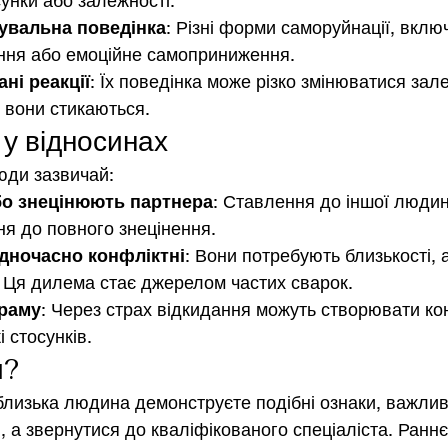
сунки або залежності.
вальна поведінка
: Різні форми саморуйнації, вклю
ня або емоційне самоприниження.
ні реакції
: Їх поведінка може різко змінюватися зал
ю вони стикаються.
 у відносинах
люди зазвичай:
бо знецінюють партнера
: Ставлення до іншої людин
я до повного знецінення.
одночасно конфліктні
: Вони потребують близькості, 
. Ця дилема стає джерелом частих сварок.
раму
: Через страх відкидання можуть створювати ко
 стосунків.
и?
лизька людина демонструєте подібні ознаки, важлив
, а звернутися до кваліфікованого спеціаліста. Ранн