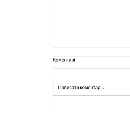
Коментарі
Написати коментар...
Внутрішня порожнеча та
емоційна нестабільність при
межовому розладі: що
відбувається з мозком