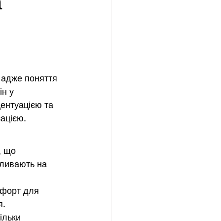
а
 адже поняття 
н у 
центуацією та 
зацією.
, що 
пливають на 
мфорт для 
я.
ільки 