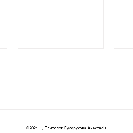
Як виглядає терапевтична
Чому
робота зі мною?
рівн
©2024 by Психолог Сухорукова Анастасія