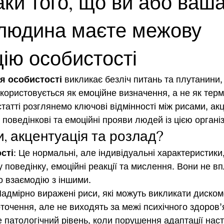
аки того, що ви або ваш
 людина маєте межову
цію особистості
я особистості
 викликає безліч питань та плутанини,
користовується як емоційне визначення, а не як термі
 статті розглянемо ключові відмінності між рисами, ак
 поведінкові та емоційні прояви людей із цією органі
, акцентуація та розлад?
сті
: Це нормальні, але індивідуальні характеристики
поведінку, емоційні реакції та мислення. Вони не в
о взаємодію з іншими.
Надмірно виражені риси, які можуть викликати диско
точення, але не виходять за межі психічного здоров’
е патологічний рівень, коли порушення адаптації наст