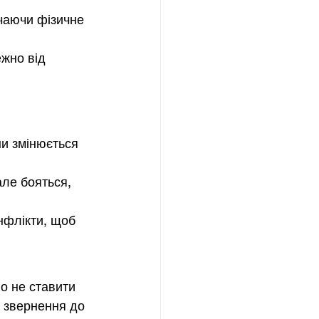
чаючи фізичне 
ежно від 
и змінюється 
але бояться, 
нфлікти, щоб 
о не ставити 
є звернення до 