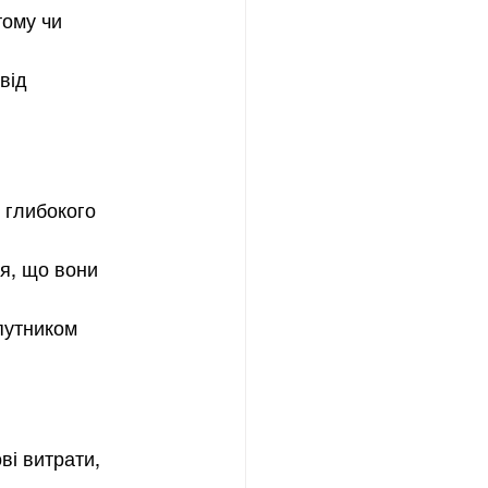
ому чи 
від 
о глибокого 
тя, що вони 
путником 
ві витрати, 