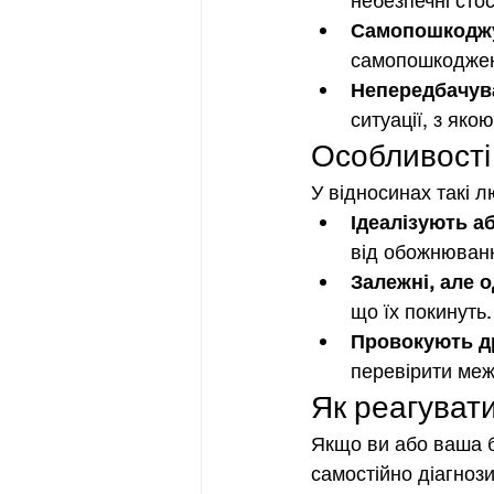
небезпечні сто
Самопошкоджу
самопошкоджен
Непередбачува
ситуації, з яко
Особливості
У відносинах такі 
Ідеалізують а
від обожнюванн
Залежні, але 
що їх покинуть
Провокують д
перевірити межі
Як реагуват
Якщо ви або ваша б
самостійно діагнози