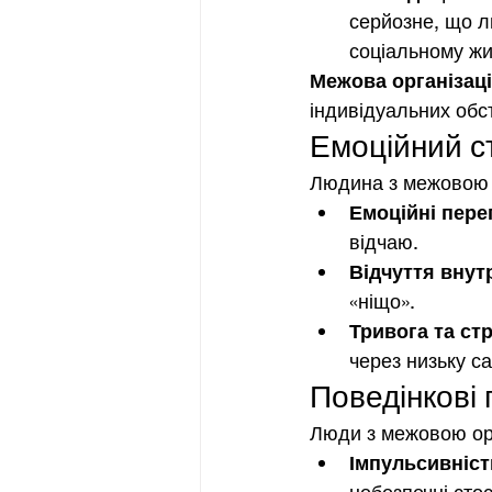
серйозне, що л
соціальному жит
Межова організаці
індивідуальних обс
Емоційний ст
Людина з межовою 
Емоційні пере
відчаю.
Відчуття внут
«ніщо».
Тривога та ст
через низьку са
Поведінкові
Люди з межовою ор
Імпульсивніст